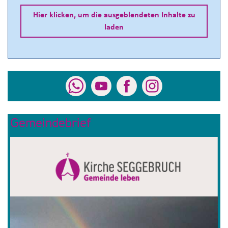
Hier klicken, um die ausgeblendeten Inhalte zu
laden
Gemeindebrief