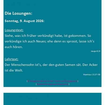
Tageslosung
Die Losungen:
Sonntag, 9. August 2026:
Losungstext:
Siehe, was ich früher verkündigt habe, ist gekommen. So
verkündige ich auch Neues; ehe denn es sprosst, lasse ich’s
euch hören.
Jesaja 42,9
Lehrtext:
Der Menschensohn ist’s, der den guten Samen sät. Der Acker
ist die Welt.
Matthäus 13,37-38
[
© Evangelische Brüder-Unität - Herrnhuter Brüdergemeine
]
[
Weitere Informationen finden sie hier
]
Jahreslosung 2026