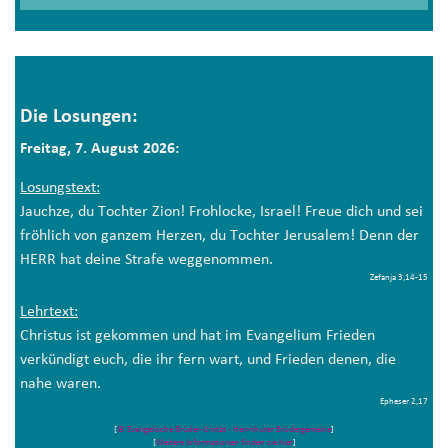
Tageslosung
Die Losungen:
Freitag, 7. August 2026:
Losungstext:
Jauchze, du Tochter Zion! Frohlocke, Israel! Freue dich und sei
fröhlich von ganzem Herzen, du Tochter Jerusalem! Denn der
HERR hat deine Strafe weggenommen.
Zefanja 3,14-15
Lehrtext:
Christus ist gekommen und hat im Evangelium Frieden
verkündigt euch, die ihr fern wart, und Frieden denen, die
nahe waren.
Epheser 2,17
[
© Evangelische Brüder-Unität - Herrnhuter Brüdergemeine
]
[
Weitere Informationen finden sie hier
]